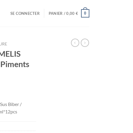
0
SE CONNECTER
PANIER /
0,00
€
URE
 MELIS
/ Piments
Sus Biber /
ml*12pcs