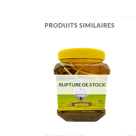
PRODUITS SIMILAIRES
Ajouter
Ajouter
à la liste
à la liste
de
de
souhaits
souhaits
RUPTURE DE STOCK