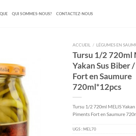
IQUE
QUI SOMMES-NOUS?
CONTACTEZ-NOUS
ACCUEIL
/
LÉGUMES EN SAUM
Tursu 1/2 720ml
Ajouter
Yakan Sus Biber 
à la liste
de
Fort en Saumure
souhaits
720ml*12pcs
Tursu 1/2 720ml MELIS Yakan 
Piments Fort en Saumure 720
UGS :
MEL70