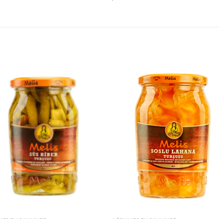
Ajouter
Ajou
à la liste
à la l
de
de
souhaits
souha