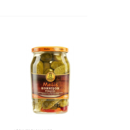
ter
Ajouter
iste
à la liste
de
its
souhaits