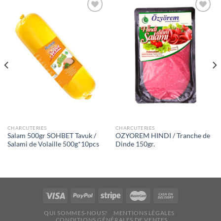
Ajouter
Ajouter
à la liste
à la liste
de
de
souhaits
souhaits
CHARCUTERIES
CHARCUTERIES
Salam 500gr SOHBET Tavuk /
OZYOREM HINDI / Tranche de
Salami de Volaille 500g*10pcs
Dinde 150gr.
QUI SOMMES-NOUS?
MENTIONS LÉGALES
CONDITIONS GÉNÉRALES DE VENTES