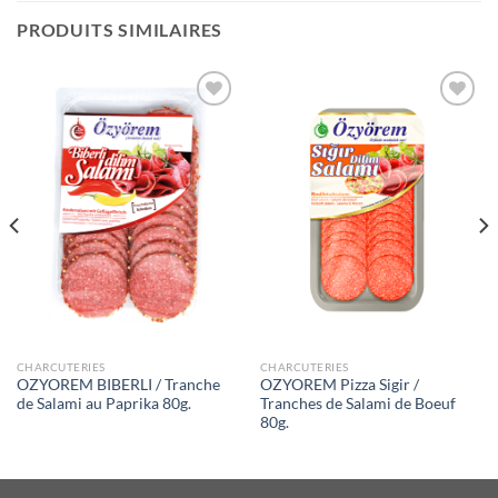
PRODUITS SIMILAIRES
Ajouter
Ajouter
à la liste
à la liste
de
de
souhaits
souhaits
CHARCUTERIES
CHARCUTERIES
OZYOREM BIBERLI / Tranche
OZYOREM Pizza Sigir /
de Salami au Paprika 80g.
Tranches de Salami de Boeuf
80g.