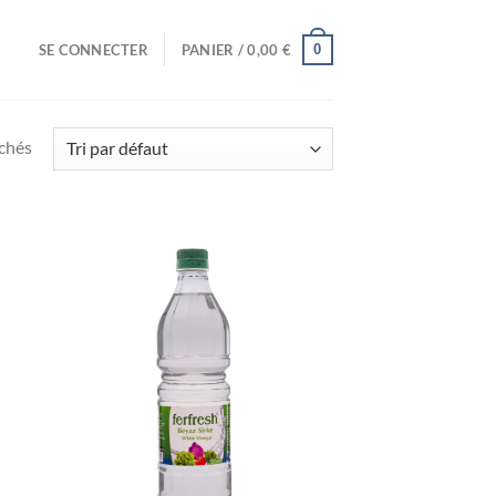
0
SE CONNECTER
PANIER /
0,00
€
ichés
uter
Ajouter
liste
à la liste
e
de
aits
souhaits