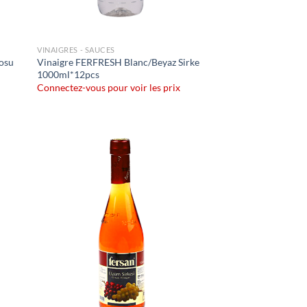
VINAIGRES - SAUCES
osu
Vinaigre FERFRESH Blanc/Beyaz Sirke
1000ml*12pcs
Connectez-vous pour voir les prix
uter
Ajouter
liste
à la liste
e
de
aits
souhaits