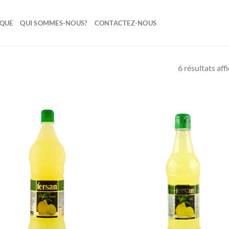
IQUE
QUI SOMMES-NOUS?
CONTACTEZ-NOUS
6 résultats aff
Ajouter
Ajo
à la liste
à la 
de
d
souhaits
souh