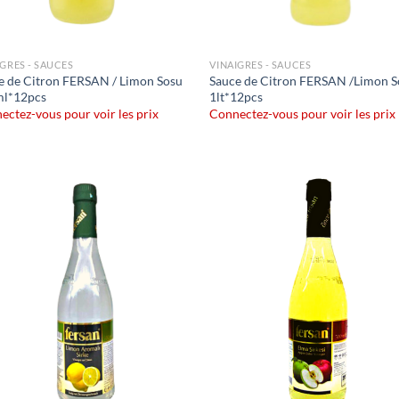
IGRES - SAUCES
VINAIGRES - SAUCES
e de Citron FERSAN / Limon Sosu
Sauce de Citron FERSAN /Limon S
l*12pcs
1lt*12pcs
ectez-vous pour voir les prix
Connectez-vous pour voir les prix
Ajouter
Ajo
à la liste
à la 
de
d
souhaits
souh