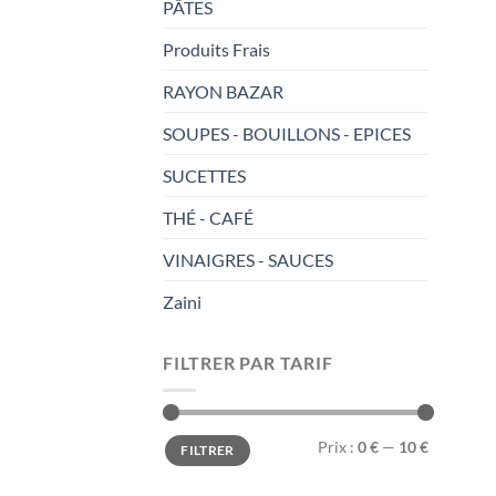
PÂTES
Produits Frais
RAYON BAZAR
SOUPES - BOUILLONS - EPICES
SUCETTES
THÉ - CAFÉ
VINAIGRES - SAUCES
Zaini
FILTRER PAR TARIF
Prix
Prix
Prix :
0 €
—
10 €
FILTRER
min
max