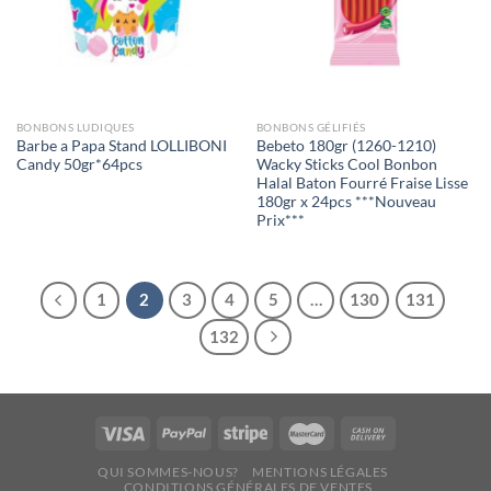
BONBONS LUDIQUES
BONBONS GÉLIFIÉS
Barbe a Papa Stand LOLLIBONI
Bebeto 180gr (1260-1210)
Candy 50gr*64pcs
Wacky Sticks Cool Bonbon
Halal Baton Fourré Fraise Lisse
180gr x 24pcs ***Nouveau
Prix***
1
2
3
4
5
…
130
131
132
QUI SOMMES-NOUS?
MENTIONS LÉGALES
CONDITIONS GÉNÉRALES DE VENTES