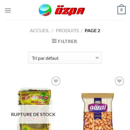
Passer
0
au
contenu
ACCUEIL
/
PRODUITS
/
PAGE 2
FILTRER
Ajouter
Ajouter
à la liste
à la liste
de
de
souhaits
souhaits
RUPTURE DE STOCK