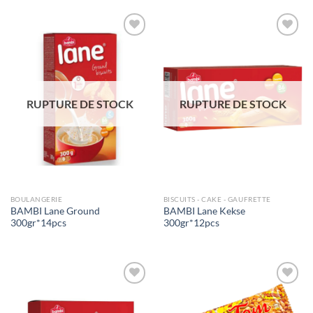
Ajouter
Ajouter
à la liste
à la liste
de
de
souhaits
souhaits
RUPTURE DE STOCK
RUPTURE DE STOCK
BOULANGERIE
BISCUITS - CAKE - GAUFRETTE
BAMBI Lane Ground
BAMBI Lane Kekse
300gr*14pcs
300gr*12pcs
Ajouter
Ajouter
à la liste
à la liste
de
de