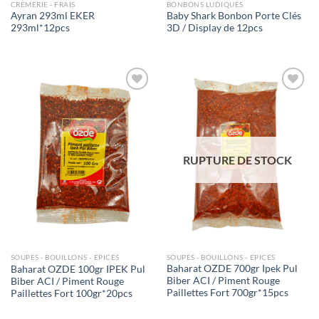
CRÈMERIE - FRAIS
BONBONS LUDIQUES
Ayran 293ml EKER
Baby Shark Bonbon Porte Clés
293ml*12pcs
3D / Display de 12pcs
Ajouter
Ajouter
à la liste
à la liste
de
de
souhaits
souhaits
RUPTURE DE STOCK
SOUPES - BOUILLONS - EPICES
SOUPES - BOUILLONS - EPICES
Baharat OZDE 700gr Ipek Pul
Baharat OZDE 100gr IPEK Pul
Biber ACI / Piment Rouge
Biber ACI / Piment Rouge
Paillettes Fort 700gr*15pcs
Paillettes Fort 100gr*20pcs