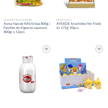
LÉGUMES EN SAUMURE
FRUITS SECS
Asma Yaprak HAS Erbaa 800g /
AYDEDE Arachides/Yer Fistik
Feuilles de Vigne en saumure
Ici 175g*20pcs
800gr x 12pcs
Ajouter
Ajouter
à la liste
à la liste
de
de
souhaits
souhaits