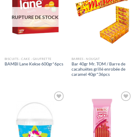
souhaits
souhaits
RUPTURE DE STOCK
BISCUITS - CAKE - GAUFRETTE
BARRES - NOUGAT
Bar 40gr Mr. TOM / Barre de
BAMBI Lane Kekse 600gr*6pcs
cacahuètes grillé enrobée de
caramel 40gr*36pcs
Ajouter
Ajouter
à la liste
à la liste
de
de
souhaits
souhaits