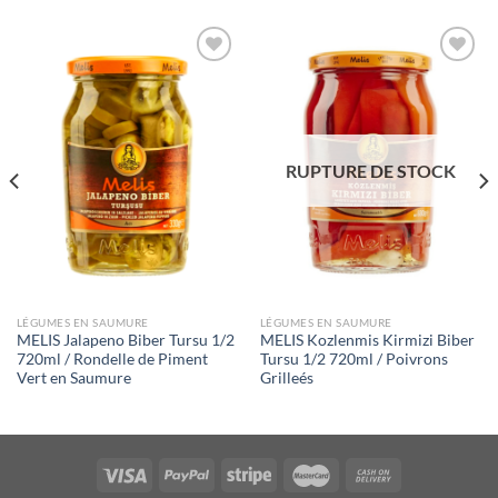
Ajouter
Ajouter
à la liste
à la liste
de
de
souhaits
souhaits
RUPTURE DE STOCK
LÉGUMES EN SAUMURE
LÉGUMES EN SAUMURE
MELIS Jalapeno Biber Tursu 1/2
MELIS Kozlenmis Kirmizi Biber
720ml / Rondelle de Piment
Tursu 1/2 720ml / Poivrons
Vert en Saumure
Grilleés