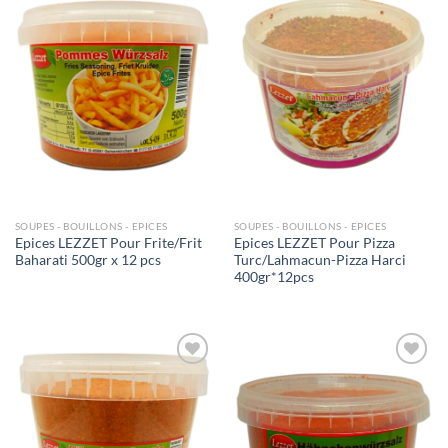
Ajouter
Ajouter
à la liste
à la liste
de
de
souhaits
souhaits
SOUPES - BOUILLONS - EPICES
SOUPES - BOUILLONS - EPICES
Epices LEZZET Pour Frite/Frit
Epices LEZZET Pour Pizza
Baharati 500gr x 12 pcs
Turc/Lahmacun-Pizza Harci
400gr*12pcs
Ajouter
Ajouter
à la liste
à la liste
de
de
souhaits
souhaits