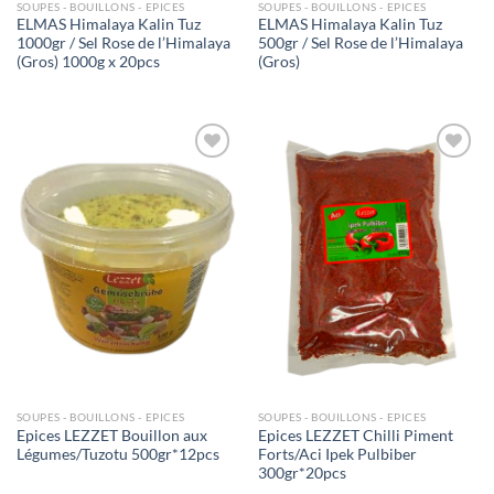
SOUPES - BOUILLONS - EPICES
SOUPES - BOUILLONS - EPICES
ELMAS Himalaya Kalin Tuz
ELMAS Himalaya Kalin Tuz
1000gr / Sel Rose de l’Himalaya
500gr / Sel Rose de l’Himalaya
(Gros) 1000g x 20pcs
(Gros)
Ajouter
Ajouter
à la liste
à la liste
de
de
souhaits
souhaits
SOUPES - BOUILLONS - EPICES
SOUPES - BOUILLONS - EPICES
Epices LEZZET Bouillon aux
Epices LEZZET Chilli Piment
Légumes/Tuzotu 500gr*12pcs
Forts/Aci Ipek Pulbiber
300gr*20pcs