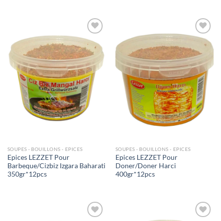
Ajouter
Ajouter
à la liste
à la liste
de
de
souhaits
souhaits
SOUPES - BOUILLONS - EPICES
SOUPES - BOUILLONS - EPICES
Epices LEZZET Pour
Epices LEZZET Pour
Barbeque/Cizbiz Izgara Baharati
Doner/Doner Harci
350gr*12pcs
400gr*12pcs