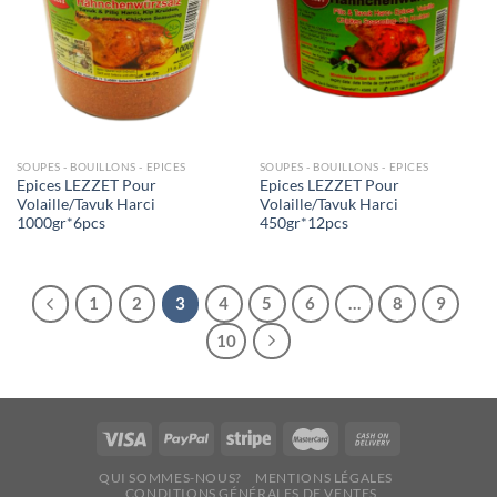
SOUPES - BOUILLONS - EPICES
SOUPES - BOUILLONS - EPICES
Epices LEZZET Pour
Epices LEZZET Pour
Volaille/Tavuk Harci
Volaille/Tavuk Harci
1000gr*6pcs
450gr*12pcs
1
2
3
4
5
6
…
8
9
10
QUI SOMMES-NOUS?
MENTIONS LÉGALES
CONDITIONS GÉNÉRALES DE VENTES