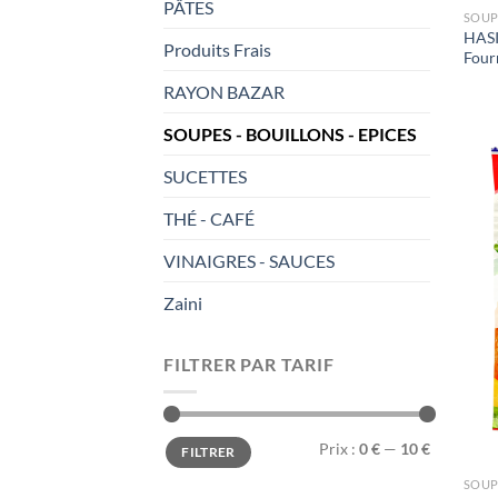
PÂTES
SOUP
HASI
Produits Frais
Four
RAYON BAZAR
SOUPES - BOUILLONS - EPICES
SUCETTES
THÉ - CAFÉ
VINAIGRES - SAUCES
Zaini
FILTRER PAR TARIF
Prix
Prix
Prix :
0 €
—
10 €
FILTRER
min
max
SOUP