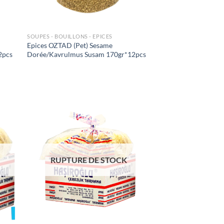
SOUPES - BOUILLONS - EPICES
Epices OZTAD (Pet) Sesame
2pcs
Dorée/Kavrulmus Susam 170gr*12pcs
uter
Ajouter
liste
à la liste
e
de
aits
souhaits
RUPTURE DE STOCK