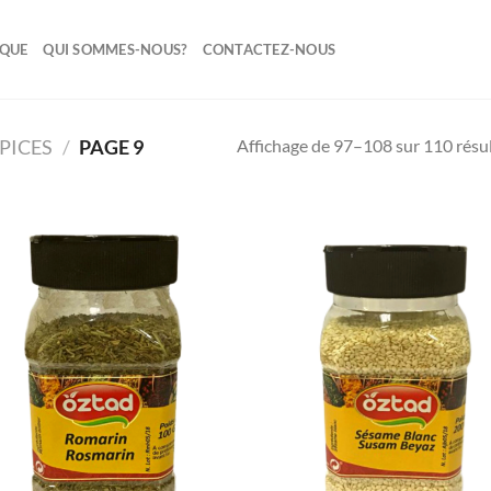
IQUE
QUI SOMMES-NOUS?
CONTACTEZ-NOUS
Affichage de 97–108 sur 110 résu
EPICES
/
PAGE 9
Ajouter
Ajo
à la liste
à la 
de
d
souhaits
souh