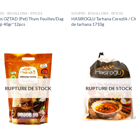
ES - BOUILLONS - EPICES
SOUPES - BOUILLONS - EPICES
es OZTAD (Pet) Thym Feuilles/Dag
HASIROGLU Tarhana Cerezlik / Ch
gi 40gr*12pcs
de tarhana 1710g
Ajouter
Ajo
à la liste
à la 
de
d
souhaits
souh
RUPTURE DE STOCK
RUPTURE DE STOCK