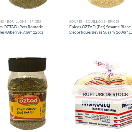
ES - BOUILLONS - EPICES
SOUPES - BOUILLONS - EPICES
es OZTAD (Pet) Romarin
Epices OZTAD (Pet) Sesame Blanc
lles/Biberiye 90gr*12pcs
Decortique/Beyaz Susam 160gr*1
Ajouter
Ajo
à la liste
à la 
de
d
souhaits
souh
RUPTURE DE STOCK