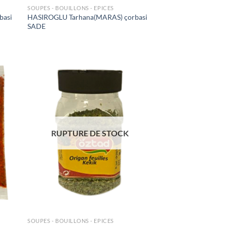
SOUPES - BOUILLONS - EPICES
basi
HASIROGLU Tarhana(MARAS) çorbasi
SADE
uter
Ajouter
liste
à la liste
e
de
aits
souhaits
RUPTURE DE STOCK
SOUPES - BOUILLONS - EPICES