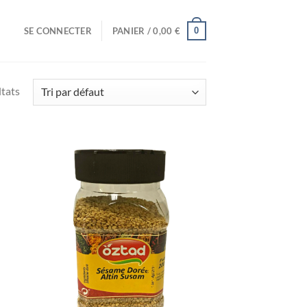
0
SE CONNECTER
PANIER /
0,00
€
ltats
uter
Ajouter
liste
à la liste
e
de
aits
souhaits