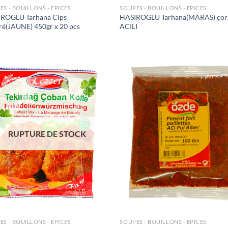
ES - BOUILLONS - EPICES
SOUPES - BOUILLONS - EPICES
ROGLU Tarhana Cips
HASIROGLU Tarhana(MARAS) çor
ré(JAUNE) 450gr x 20 pcs
ACILI
Ajouter
Ajo
à la liste
à la 
de
d
souhaits
souh
RUPTURE DE STOCK
ES - BOUILLONS - EPICES
SOUPES - BOUILLONS - EPICES