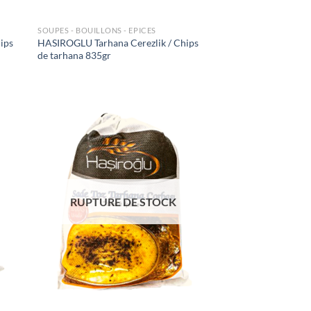
SOUPES - BOUILLONS - EPICES
ips
HASIROGLU Tarhana Cerezlik / Chips
de tarhana 835gr
uter
Ajouter
liste
à la liste
e
de
aits
souhaits
RUPTURE DE STOCK