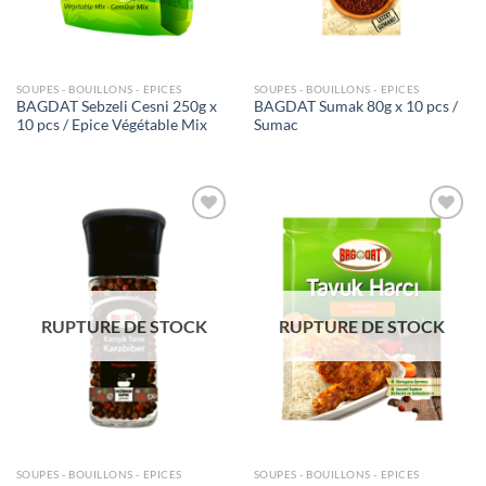
SOUPES - BOUILLONS - EPICES
SOUPES - BOUILLONS - EPICES
BAGDAT Sebzeli Cesni 250g x
BAGDAT Sumak 80g x 10 pcs /
10 pcs / Epice Végétable Mix
Sumac
Ajouter
Ajouter
à la liste
à la liste
de
de
souhaits
souhaits
RUPTURE DE STOCK
RUPTURE DE STOCK
SOUPES - BOUILLONS - EPICES
SOUPES - BOUILLONS - EPICES