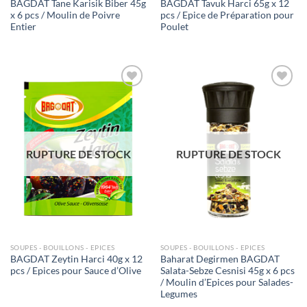
BAGDAT Tane Karisik Biber 45g
BAGDAT Tavuk Harci 65g x 12
x 6 pcs / Moulin de Poivre
pcs / Epice de Préparation pour
Entier
Poulet
Ajouter
Ajouter
à la liste
à la liste
de
de
souhaits
souhaits
RUPTURE DE STOCK
RUPTURE DE STOCK
SOUPES - BOUILLONS - EPICES
SOUPES - BOUILLONS - EPICES
BAGDAT Zeytin Harci 40g x 12
Baharat Degirmen BAGDAT
pcs / Epices pour Sauce d’Olive
Salata-Sebze Cesnisi 45g x 6 pcs
/ Moulin d’Epices pour Salades-
Legumes