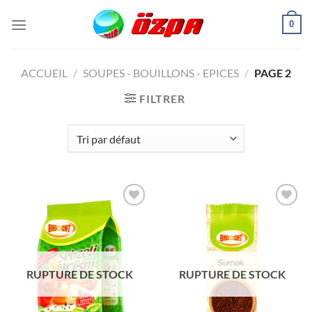
Passer
0
au
contenu
ACCUEIL
/
SOUPES - BOUILLONS - EPICES
/
PAGE 2
FILTRER
Ajouter
Ajouter
à la liste
à la liste
de
de
souhaits
souhaits
RUPTURE DE STOCK
RUPTURE DE STOCK