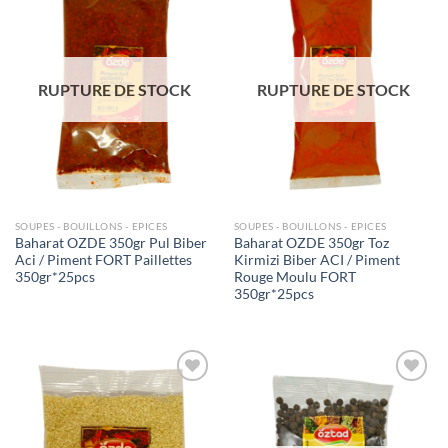
Ajouter
Ajouter
à la liste
à la liste
de
de
souhaits
souhaits
RUPTURE DE STOCK
RUPTURE DE STOCK
SOUPES - BOUILLONS - EPICES
SOUPES - BOUILLONS - EPICES
Baharat OZDE 350gr Pul Biber
Baharat OZDE 350gr Toz
Aci / Piment FORT Paillettes
Kirmizi Biber ACI / Piment
350gr*25pcs
Rouge Moulu FORT
350gr*25pcs
Ajouter
Ajouter
à la liste
à la liste
de
de
souhaits
souhaits