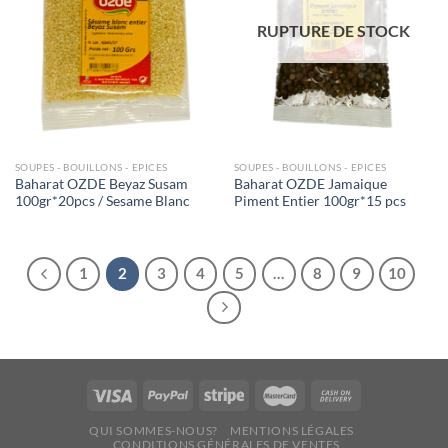
RUPTURE DE STOCK
SOUPES - BOUILLONS - EPICES
SOUPES - BOUILLONS - EPICES
Baharat OZDE Beyaz Susam
Baharat OZDE Jamaique
100gr*20pcs / Sesame Blanc
Piment Entier 100gr*15 pcs
1
2
3
4
5
…
8
9
10
QUI SOMMES-NOUS?
MENTIONS LÉGALES
CONDITIONS GÉNÉRALES DE VENTES