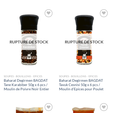
Ajouter
Ajouter
à la liste
à la liste
de
de
souhaits
souhaits
RUPTURE DE STOCK
RUPTURE DE STOCK
SOUPES - BOUILLONS - EPICES
SOUPES - BOUILLONS - EPICES
Baharat Degirmen BAGDAT
Baharat Degirmen BAGDAT
Tane Karabiber 50g x 6 pcs /
Tavuk Cesnisi 50g x 6 pcs /
Moulin de Poivre Noir Entier
Moulin d’Epices pour Poulet