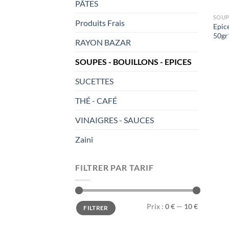
PÂTES
SOUP
Produits Frais
Epic
50gr
RAYON BAZAR
SOUPES - BOUILLONS - EPICES
SUCETTES
THÉ - CAFÉ
VINAIGRES - SAUCES
Zaini
FILTRER PAR TARIF
Prix
Prix
Prix :
0 €
—
10 €
FILTRER
min
max