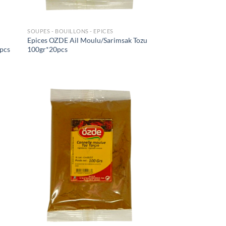
SOUPES - BOUILLONS - EPICES
Epices OZDE Ail Moulu/Sarimsak Tozu
5pcs
100gr*20pcs
uter
Ajouter
liste
à la liste
e
de
aits
souhaits