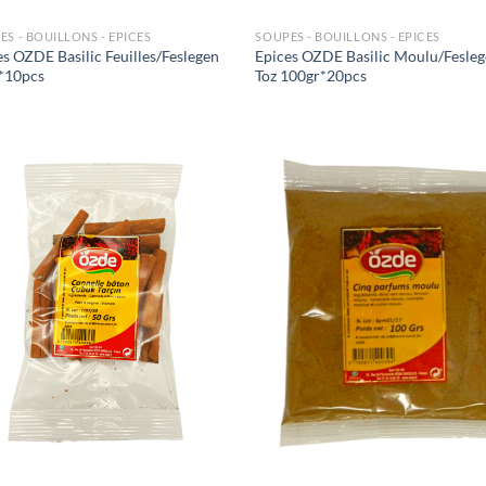
ES - BOUILLONS - EPICES
SOUPES - BOUILLONS - EPICES
es OZDE Basilic Feuilles/Feslegen
Epices OZDE Basilic Moulu/Fesle
*10pcs
Toz 100gr*20pcs
Ajouter
Ajo
à la liste
à la 
de
d
souhaits
souh