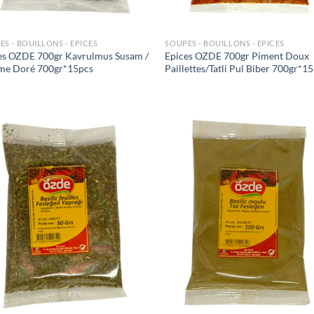
ES - BOUILLONS - EPICES
SOUPES - BOUILLONS - EPICES
es OZDE 700gr Kavrulmus Susam /
Epices OZDE 700gr Piment Doux
me Doré 700gr*15pcs
Paillettes/Tatli Pul Biber 700gr*1
Ajouter
Ajo
à la liste
à la 
de
d
souhaits
souh