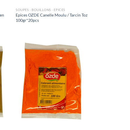
SOUPES - BOUILLONS - EPICES
gen
Epices OZDE Canelle Moulu / Tarcin Toz
100gr*20pcs
uter
Ajouter
liste
à la liste
e
de
aits
souhaits