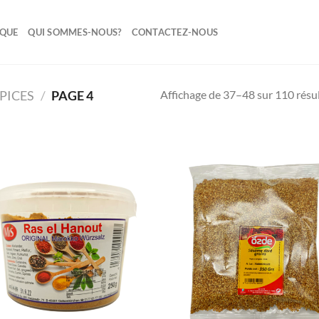
IQUE
QUI SOMMES-NOUS?
CONTACTEZ-NOUS
Affichage de 37–48 sur 110 résu
EPICES
/
PAGE 4
Ajouter
Ajo
à la liste
à la 
de
d
souhaits
souh