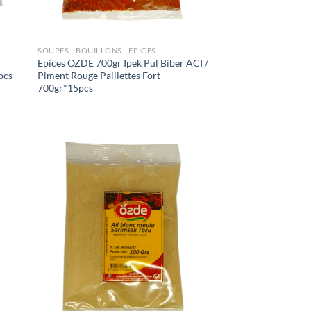
SOUPES - BOUILLONS - EPICES
Epices OZDE 700gr Ipek Pul Biber ACI /
pcs
Piment Rouge Paillettes Fort
700gr*15pcs
uter
Ajouter
liste
à la liste
e
de
aits
souhaits