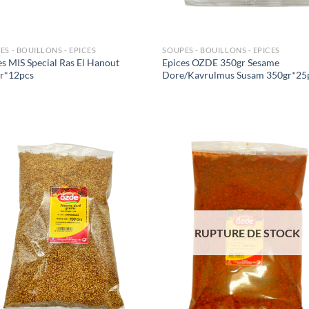
ES - BOUILLONS - EPICES
SOUPES - BOUILLONS - EPICES
es MIS Special Ras El Hanout
Epices OZDE 350gr Sesame
r*12pcs
Dore/Kavrulmus Susam 350gr*25
Ajouter
Ajo
à la liste
à la 
de
d
souhaits
souh
RUPTURE DE STOCK