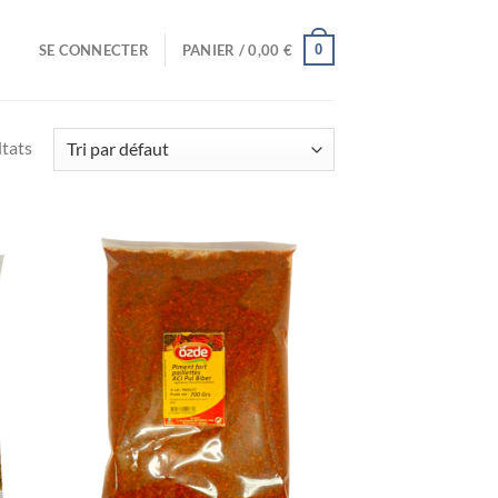
0
SE CONNECTER
PANIER /
0,00
€
ltats
uter
Ajouter
liste
à la liste
e
de
aits
souhaits